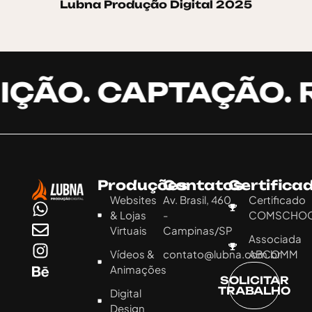
Lubna Produção Digital 2025
IÇÃO. CAPTAÇÃO. 
Produções
Contatos
Certifica
Websites
Av. Brasil, 460
Certificado
& Lojas
-
COMSCHO
Virtuais
Campinas/SP
Associada
Vídeos &
contato@lubna.com.br
ABCOMM
Animações
SOLICITAR
TRABALHO
Digital
Design