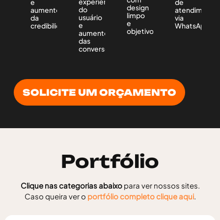
experiência
e
de
design
do
aumento
atendimento
limpo
usuário
da
via
e
e
credibilidade.
WhatsApp.
objetivo.
aumento
das
conversões.
SOLICITE UM ORÇAMENTO
Portfólio
Clique nas categorias abaixo
para ver nossos sites.
Caso queira ver o
portfólio completo
clique aqui
.