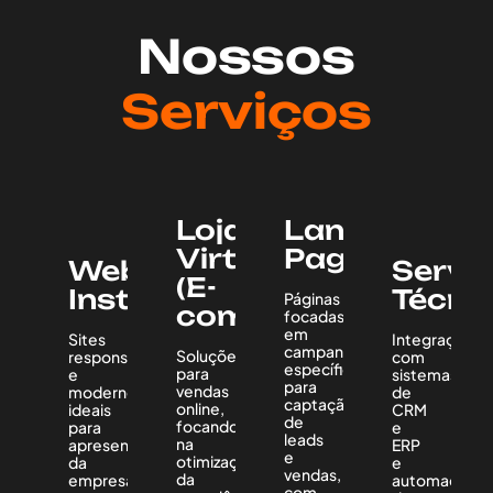
Nossos
Serviços
Lojas
Landing
Virtuais
Pages
Websites
Servi
(E-
Institucionais
Técni
Páginas
commerce)
focadas
em
Sites
Integração
campanhas
Soluções
responsivos
com
específicas
para
e
sistemas
para
vendas
modernos,
de
captação
online,
ideais
CRM
de
focando
para
e
leads
na
apresentação
ERP
e
otimização
da
e
vendas,
da
empresa
automação
com