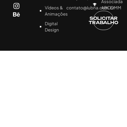
Associada
Vídeos &
contato@lubna.com.br
ABCOMM
Animações
SOLICITAR
TRABALHO
Digital
Design