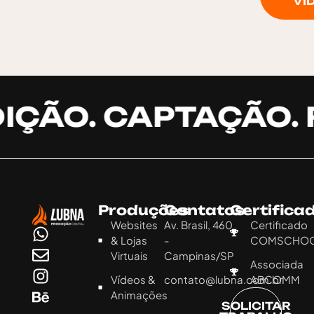
VÍD
IÇÃO. CAPTAÇÃO. 
Produções
Contatos
Certifica
Websites
Av. Brasil, 460
Certificado
& Lojas
-
COMSCHO
Virtuais
Campinas/SP
Associada
Vídeos &
contato@lubna.com.br
ABCOMM
Animações
SOLICITAR