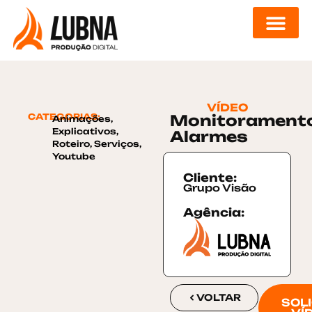
DIGITAL DESIGN
VÍDEO
CATEGORIAS:
Monitorament
Animações
,
Explicativos
,
Alarmes
Roteiro
,
Serviços
,
Youtube
Cliente:
Grupo Visão
Agência:
VOLTAR
SOLI