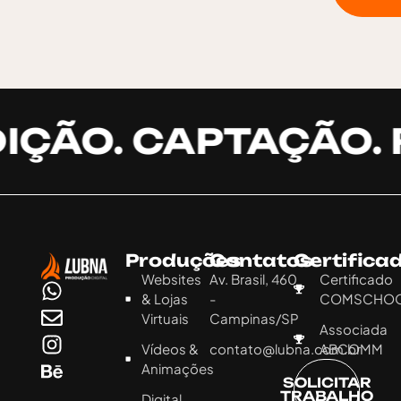
IÇÃO. CAPTAÇÃO. 
Produções
Contatos
Certifica
Websites
Av. Brasil, 460
Certificado
& Lojas
-
COMSCHO
Virtuais
Campinas/SP
Associada
Vídeos &
contato@lubna.com.br
ABCOMM
Animações
SOLICITAR
TRABALHO
Digital