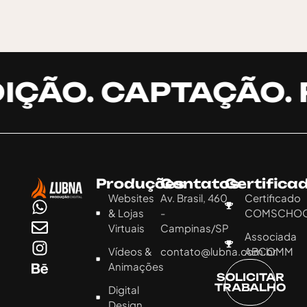
IÇÃO. CAPTAÇÃO. 
Produções
Contatos
Certifica
Websites
Av. Brasil, 460
Certificado
& Lojas
-
COMSCHO
Virtuais
Campinas/SP
Associada
Vídeos &
contato@lubna.com.br
ABCOMM
Animações
SOLICITAR
TRABALHO
Digital
Design