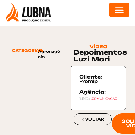
DIGITAL DESIGN
VÍDEO
CATEGORIAS:
Depoimentos
Agronegó
cio
Luzi Mori
Cliente:
Promip
Agência:
VOLTAR
SOLI
VÍD